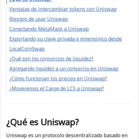
Ventajas de intercambiar tokens con Uniswap
Riesgos de usar Uniswap
Sin custodia:
Conectando MetaMask a Uniswap
Comercio libre de KYC:
Tokens falsos:
Exportando su clave privada o mnemónico desde
Amplio acceso al ecosistema Ethereum:
Precios de Gas volátiles:
LocalCoinSwap
Gane comisiones al proporcionar liquidez:
Pérdida impermanente:
¿Qué son los consorcios de liquidez?
Agregando liquidez a un consorcio en Uniswap
¿Cómo funcionan los precios en Uniswap?
¿Moveremos el Canje de LCS a Uniswap?
Redes sociales:
¿Qué es Uniswap?
Uniswap es un protocolo descentralizado basado en