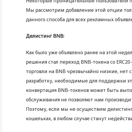
Некоторые проницательные пользователи пр
Мы рассмотрим добавление этой опции толь
данного способа для всех рекламных объяв
Делистинг BNB:
Как было уже объявлено ранее на этой неде
решения стал переход BNB-токена со ERC20
торговли на BNB чрезвычайно низкие, нет 
разработку, необходимые для поддержки это
конвертация BNB-токенов может быть выполн
обслуживания не позволяют нам производи
Поэтому, если мы не осуществим делистинг
кошельках, в любом случае станут недейст